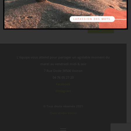
Envoi
L'équipe vous attend pour partager un agréable moment du
mardi au vendredi midi & soir
7 Rue Dode 38500 Voiron
04 76 05 27 20
Facebook
Instagram
© Tous droits réservés 2021
Qiwe studio Voiron