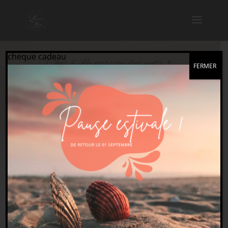
cheque cadeau
Chez « La passion des mets »,
FERMER
il n'y a d'autre ambition que celle de
proposer une cuisine sincère, ancrée dans
les saisons, authentique, moderne, joyeuse et
généreuse.